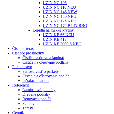
UZIN NC 105
UZIN NC 110 NEU
UZIN NC 146 NEW
UZIN NC 150 NEU
UZIN NC 174 NEU
UZIN NC 172 BI-TURBO
Lepidlá na mäkké krytiny
UZIN KE 66 NEU
UZIN KE 418
UZIN KE 2000 S NEU
Čistenie terás
Čistiace prostriedky
Čističe na drevo a laminát
Čističe na olejované podlahy
Poradenstvo
Starostlivosť o parkety
Čistenie a ošetrovanie podláh
Inštalácia parkiet
Referencie
Laminátové podlahy
Drevené podlahy
Renovácia podláh
Schody
Terasy
Cenník