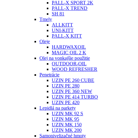
PALL-X SPORT 2K
PALL-X TREND
SH 81
Tmely
ALLKITT
UNI-KITT
PALL-X KITT
Oleje
HARDWAXOIL
MAGIC OIL 2 K
Olej na vonkajšie použitie
OUTDOOR-OIL
WOOD REFRESHER
Penetrácie
UZIN PE 260 CUBE
UZIN PE 280
UZIN PE 360 NEW
UZIN PE 414 TURBO
UZIN PE 420
Lepidlá na parkety
UZIN MK 92 S
UZIN MK 95
UZIN MK 150
UZIN MK 200
Samonivelizačné hmoty