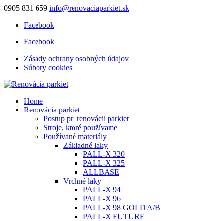
0905 831 659
info@renovaciaparkiet.sk
Facebook
Facebook
Zásady ochrany osobných údajov
Súbory cookies
Home
Renovácia parkiet
Postup pri renovácii parkiet
Stroje, ktoré používame
Používané materiály
Základné laky
PALL-X 320
PALL-X 325
ALLBASE
Vrchné laky
PALL-X 94
PALL-X 96
PALL-X 98 GOLD A/B
PALL-X FUTURE