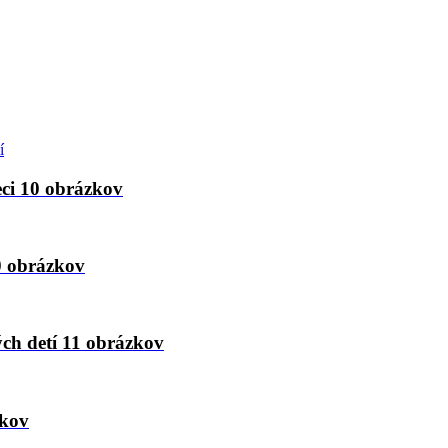
eci
10 obrázkov
0 obrázkov
ých detí
11 obrázkov
zkov