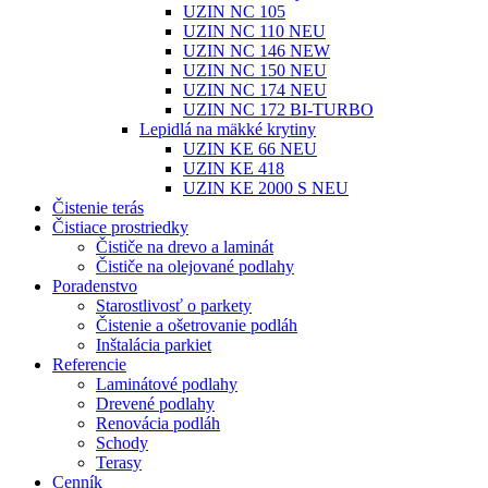
UZIN NC 105
UZIN NC 110 NEU
UZIN NC 146 NEW
UZIN NC 150 NEU
UZIN NC 174 NEU
UZIN NC 172 BI-TURBO
Lepidlá na mäkké krytiny
UZIN KE 66 NEU
UZIN KE 418
UZIN KE 2000 S NEU
Čistenie terás
Čistiace prostriedky
Čističe na drevo a laminát
Čističe na olejované podlahy
Poradenstvo
Starostlivosť o parkety
Čistenie a ošetrovanie podláh
Inštalácia parkiet
Referencie
Laminátové podlahy
Drevené podlahy
Renovácia podláh
Schody
Terasy
Cenník