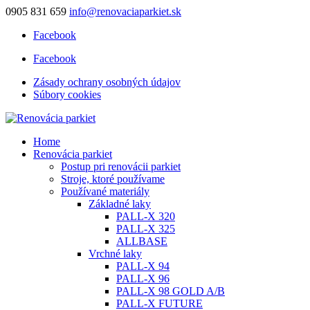
0905 831 659
info@renovaciaparkiet.sk
Facebook
Facebook
Zásady ochrany osobných údajov
Súbory cookies
Home
Renovácia parkiet
Postup pri renovácii parkiet
Stroje, ktoré používame
Používané materiály
Základné laky
PALL-X 320
PALL-X 325
ALLBASE
Vrchné laky
PALL-X 94
PALL-X 96
PALL-X 98 GOLD A/B
PALL-X FUTURE