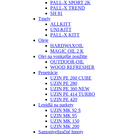
PALL-X SPORT 2K
PALL-X TREND
SH 81
Tmely
ALLKITT
UNI-KITT
PALL-X KITT
Oleje
HARDWAXOIL
MAGIC OIL 2 K
Olej na vonkajšie použitie
OUTDOOR-OIL
WOOD REFRESHER
Penetrácie
UZIN PE 260 CUBE
UZIN PE 280
UZIN PE 360 NEW
UZIN PE 414 TURBO
UZIN PE 420
Lepidlá na parkety
UZIN MK 92 S
UZIN MK 95
UZIN MK 150
UZIN MK 200
Samonivelizačné hmoty