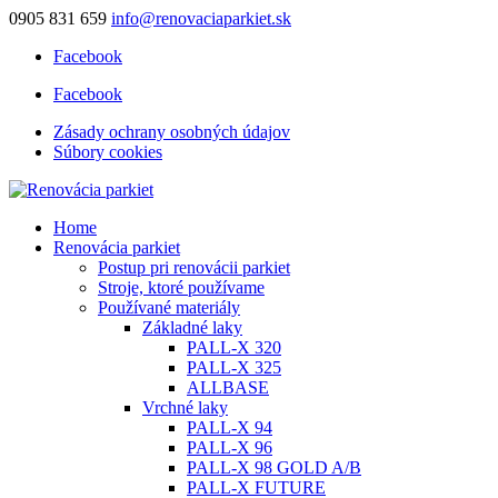
0905 831 659
info@renovaciaparkiet.sk
Facebook
Facebook
Zásady ochrany osobných údajov
Súbory cookies
Home
Renovácia parkiet
Postup pri renovácii parkiet
Stroje, ktoré používame
Používané materiály
Základné laky
PALL-X 320
PALL-X 325
ALLBASE
Vrchné laky
PALL-X 94
PALL-X 96
PALL-X 98 GOLD A/B
PALL-X FUTURE