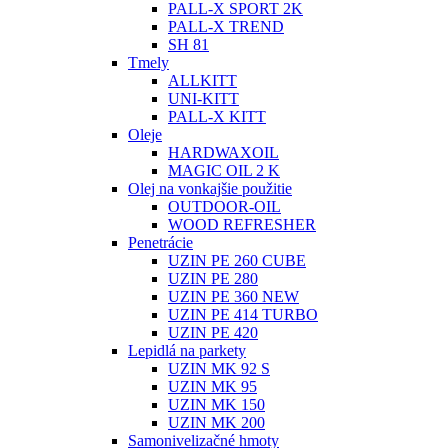
PALL-X SPORT 2K
PALL-X TREND
SH 81
Tmely
ALLKITT
UNI-KITT
PALL-X KITT
Oleje
HARDWAXOIL
MAGIC OIL 2 K
Olej na vonkajšie použitie
OUTDOOR-OIL
WOOD REFRESHER
Penetrácie
UZIN PE 260 CUBE
UZIN PE 280
UZIN PE 360 NEW
UZIN PE 414 TURBO
UZIN PE 420
Lepidlá na parkety
UZIN MK 92 S
UZIN MK 95
UZIN MK 150
UZIN MK 200
Samonivelizačné hmoty