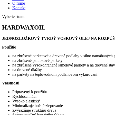
O firme
Kontakt
Vyberte stranu
HARDWAXOIL
JEDNOZLOŽKOVÝ TVRDÝ VOSKOVÝ OLEJ NA ROZPÚŠ
Použitie
na zbrúsené parketové a drevené podlahy v silno namáhaných p
na zbrúsené palubkové parkety
na zbrúsené vysokohranené lamelové parkety a na drevené stave
na drevené dlažby
na parkety na teplovodnom podlahovom vykurovaní
Vlastnosti
Pripravený k použitiu
Rýchloschnúci
Vysoko elastický
Minimalizuje bočné zlepovanie
Zvýrazňuje štruktúru dreva
Spracovateľný bez rizika ťahov