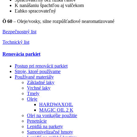
K nanášaniu špachtľou aj valčekom
Ľahko spracovateľný
Ö 60
– Oleje/vosky, silne rozpúšťadlové nearomatizované
Bezpečnostný list
Technický list
Renovácia parkiet
Postup pri renovácii parkiet
Stroje, ktoré používame
Používané materiály
Základné laky
Vrchné laky
Tmely
Oleje
HARDWAXOIL
MAGIC OIL 2 K
Olej na vonkajšie použitie
Penetrácie
Lepidlá na parkety
Samonivelizačné hmoty