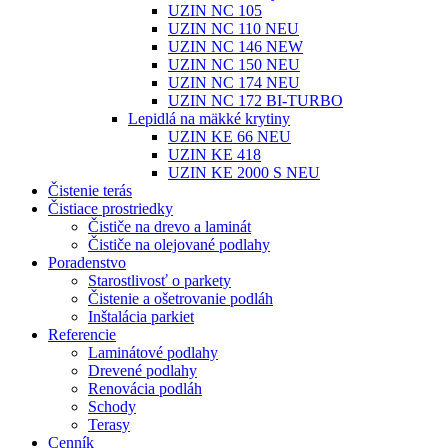
UZIN NC 105
UZIN NC 110 NEU
UZIN NC 146 NEW
UZIN NC 150 NEU
UZIN NC 174 NEU
UZIN NC 172 BI-TURBO
Lepidlá na mäkké krytiny
UZIN KE 66 NEU
UZIN KE 418
UZIN KE 2000 S NEU
Čistenie terás
Čistiace prostriedky
Čističe na drevo a laminát
Čističe na olejované podlahy
Poradenstvo
Starostlivosť o parkety
Čistenie a ošetrovanie podláh
Inštalácia parkiet
Referencie
Laminátové podlahy
Drevené podlahy
Renovácia podláh
Schody
Terasy
Cenník