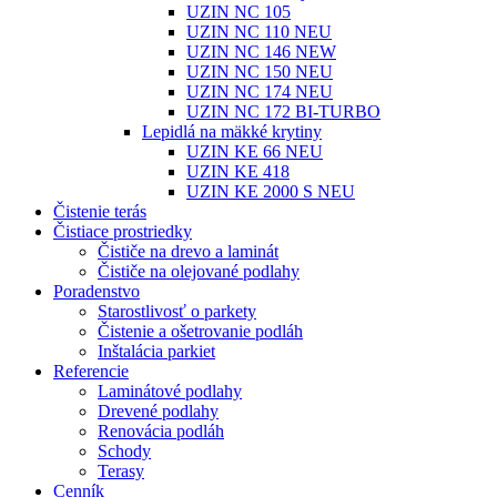
UZIN NC 105
UZIN NC 110 NEU
UZIN NC 146 NEW
UZIN NC 150 NEU
UZIN NC 174 NEU
UZIN NC 172 BI-TURBO
Lepidlá na mäkké krytiny
UZIN KE 66 NEU
UZIN KE 418
UZIN KE 2000 S NEU
Čistenie terás
Čistiace prostriedky
Čističe na drevo a laminát
Čističe na olejované podlahy
Poradenstvo
Starostlivosť o parkety
Čistenie a ošetrovanie podláh
Inštalácia parkiet
Referencie
Laminátové podlahy
Drevené podlahy
Renovácia podláh
Schody
Terasy
Cenník