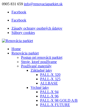
0905 831 659
info@renovaciaparkiet.sk
Facebook
Facebook
Zásady ochrany osobných údajov
Súbory cookies
Home
Renovácia parkiet
Postup pri renovácii parkiet
Stroje, ktoré používame
Používané materiály
Základné laky
PALL-X 320
PALL-X 325
ALLBASE
Vrchné laky
PALL-X 94
PALL-X 96
PALL-X 98 GOLD A/B
PALL-X FUTURE