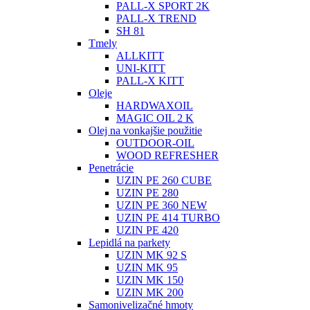
PALL-X SPORT 2K
PALL-X TREND
SH 81
Tmely
ALLKITT
UNI-KITT
PALL-X KITT
Oleje
HARDWAXOIL
MAGIC OIL 2 K
Olej na vonkajšie použitie
OUTDOOR-OIL
WOOD REFRESHER
Penetrácie
UZIN PE 260 CUBE
UZIN PE 280
UZIN PE 360 NEW
UZIN PE 414 TURBO
UZIN PE 420
Lepidlá na parkety
UZIN MK 92 S
UZIN MK 95
UZIN MK 150
UZIN MK 200
Samonivelizačné hmoty