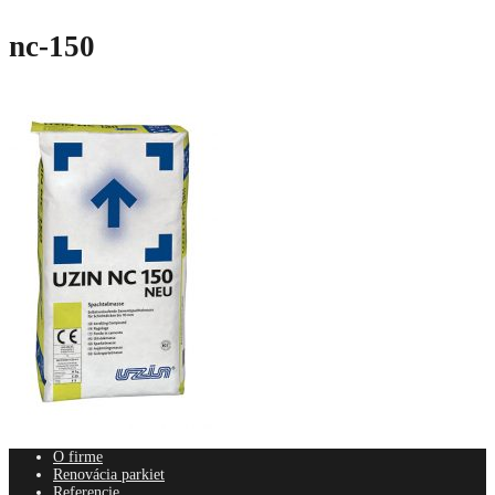
nc-150
O firme
Renovácia parkiet
Referencie