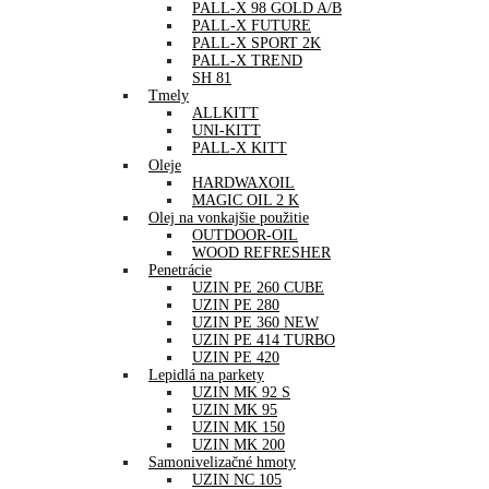
PALL-X 98 GOLD A/B
PALL-X FUTURE
PALL-X SPORT 2K
PALL-X TREND
SH 81
Tmely
ALLKITT
UNI-KITT
PALL-X KITT
Oleje
HARDWAXOIL
MAGIC OIL 2 K
Olej na vonkajšie použitie
OUTDOOR-OIL
WOOD REFRESHER
Penetrácie
UZIN PE 260 CUBE
UZIN PE 280
UZIN PE 360 NEW
UZIN PE 414 TURBO
UZIN PE 420
Lepidlá na parkety
UZIN MK 92 S
UZIN MK 95
UZIN MK 150
UZIN MK 200
Samonivelizačné hmoty
UZIN NC 105