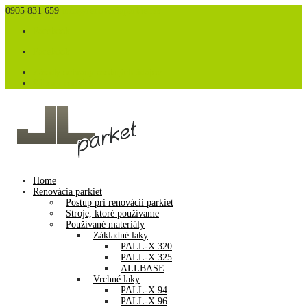
0905 831 659
info@renovaciaparkiet.sk
Facebook
Facebook
Zásady ochrany osobných údajov
Súbory cookies
Home
Renovácia parkiet
Postup pri renovácii parkiet
Stroje, ktoré používame
Používané materiály
Základné laky
PALL-X 320
PALL-X 325
ALLBASE
Vrchné laky
PALL-X 94
PALL-X 96