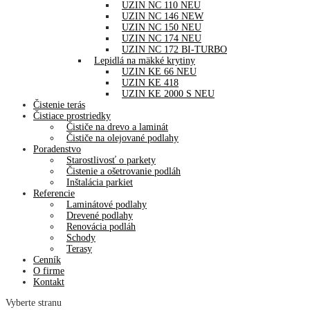
UZIN NC 110 NEU
UZIN NC 146 NEW
UZIN NC 150 NEU
UZIN NC 174 NEU
UZIN NC 172 BI-TURBO
Lepidlá na mäkké krytiny
UZIN KE 66 NEU
UZIN KE 418
UZIN KE 2000 S NEU
Čistenie terás
Čistiace prostriedky
Čističe na drevo a laminát
Čističe na olejované podlahy
Poradenstvo
Starostlivosť o parkety
Čistenie a ošetrovanie podláh
Inštalácia parkiet
Referencie
Laminátové podlahy
Drevené podlahy
Renovácia podláh
Schody
Terasy
Cenník
O firme
Kontakt
Vyberte stranu