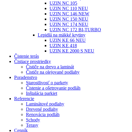
UZIN NC 105
UZIN NC 110 NEU
UZIN NC 146 NEW
UZIN NC 150 NEU
UZIN NC 174 NEU
UZIN NC 172 BI-TURBO
Lepidlá na mäkké krytiny
UZIN KE 66 NEU
UZIN KE 418
UZIN KE 2000 S NEU
Čistenie terás
Čistiace prostriedky
Čističe na drevo a laminát
Čističe na olejované podlahy
Poradenstvo
Starostlivosť o parkety
Čistenie a ošetrovanie podláh
Inštalácia parkiet
Referencie
Laminátové podlahy
Drevené podlahy
Renovácia podláh
Schody
Terasy
Cenník