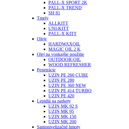
PALL-X SPORT 2K
PALL-X TREND
SH 81
Tmely
ALLKITT
UNI-KITT
PALL-X KITT
Oleje
HARDWAXOIL
MAGIC OIL 2 K
Olej na vonkajšie použitie
OUTDOOR-OIL
WOOD REFRESHER
Penetrácie
UZIN PE 260 CUBE
UZIN PE 280
UZIN PE 360 NEW
UZIN PE 414 TURBO
UZIN PE 420
Lepidlá na parkety
UZIN MK 92 S
UZIN MK 95
UZIN MK 150
UZIN MK 200
Samonivelizačné hmoty