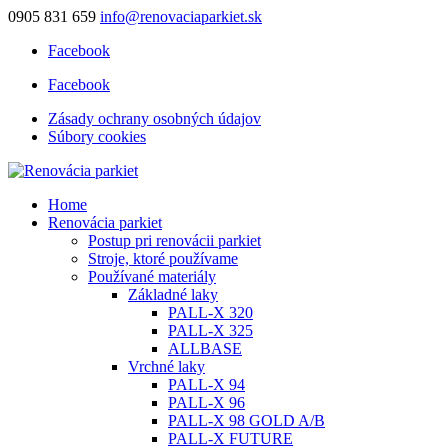
0905 831 659
info@renovaciaparkiet.sk
Facebook
Facebook
Zásady ochrany osobných údajov
Súbory cookies
Home
Renovácia parkiet
Postup pri renovácii parkiet
Stroje, ktoré používame
Používané materiály
Základné laky
PALL-X 320
PALL-X 325
ALLBASE
Vrchné laky
PALL-X 94
PALL-X 96
PALL-X 98 GOLD A/B
PALL-X FUTURE