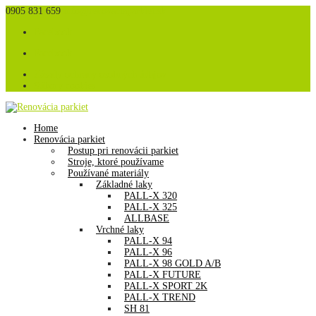
0905 831 659
info@renovaciaparkiet.sk
Facebook
Facebook
Zásady ochrany osobných údajov
Súbory cookies
Home
Renovácia parkiet
Postup pri renovácii parkiet
Stroje, ktoré používame
Používané materiály
Základné laky
PALL-X 320
PALL-X 325
ALLBASE
Vrchné laky
PALL-X 94
PALL-X 96
PALL-X 98 GOLD A/B
PALL-X FUTURE
PALL-X SPORT 2K
PALL-X TREND
SH 81