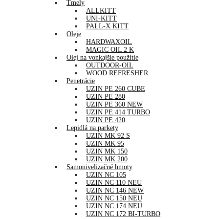
Tmely
ALLKITT
UNI-KITT
PALL-X KITT
Oleje
HARDWAXOIL
MAGIC OIL 2 K
Olej na vonkajšie použitie
OUTDOOR-OIL
WOOD REFRESHER
Penetrácie
UZIN PE 260 CUBE
UZIN PE 280
UZIN PE 360 NEW
UZIN PE 414 TURBO
UZIN PE 420
Lepidlá na parkety
UZIN MK 92 S
UZIN MK 95
UZIN MK 150
UZIN MK 200
Samonivelizačné hmoty
UZIN NC 105
UZIN NC 110 NEU
UZIN NC 146 NEW
UZIN NC 150 NEU
UZIN NC 174 NEU
UZIN NC 172 BI-TURBO