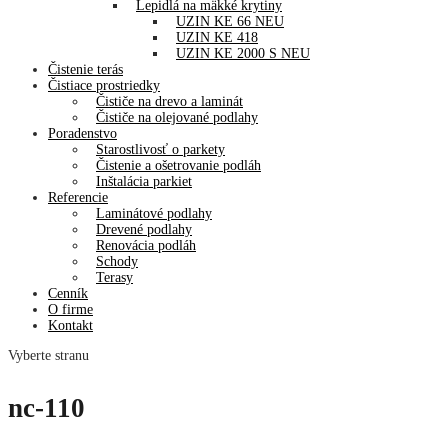
Lepidlá na mäkké krytiny
UZIN KE 66 NEU
UZIN KE 418
UZIN KE 2000 S NEU
Čistenie terás
Čistiace prostriedky
Čističe na drevo a laminát
Čističe na olejované podlahy
Poradenstvo
Starostlivosť o parkety
Čistenie a ošetrovanie podláh
Inštalácia parkiet
Referencie
Laminátové podlahy
Drevené podlahy
Renovácia podláh
Schody
Terasy
Cenník
O firme
Kontakt
Vyberte stranu
nc-110