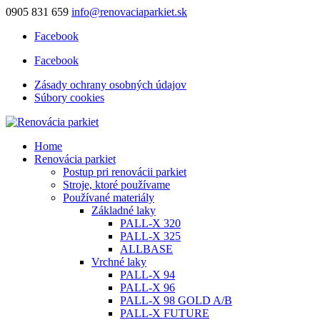
0905 831 659
info@renovaciaparkiet.sk
Facebook
Facebook
Zásady ochrany osobných údajov
Súbory cookies
Home
Renovácia parkiet
Postup pri renovácii parkiet
Stroje, ktoré používame
Používané materiály
Základné laky
PALL-X 320
PALL-X 325
ALLBASE
Vrchné laky
PALL-X 94
PALL-X 96
PALL-X 98 GOLD A/B
PALL-X FUTURE