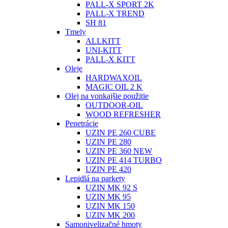
PALL-X SPORT 2K
PALL-X TREND
SH 81
Tmely
ALLKITT
UNI-KITT
PALL-X KITT
Oleje
HARDWAXOIL
MAGIC OIL 2 K
Olej na vonkajšie použitie
OUTDOOR-OIL
WOOD REFRESHER
Penetrácie
UZIN PE 260 CUBE
UZIN PE 280
UZIN PE 360 NEW
UZIN PE 414 TURBO
UZIN PE 420
Lepidlá na parkety
UZIN MK 92 S
UZIN MK 95
UZIN MK 150
UZIN MK 200
Samonivelizačné hmoty