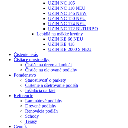
UZIN NC 105
UZIN NC 110 NEU
UZIN NC 146 NEW
UZIN NC 150 NEU
UZIN NC 174 NEU
UZIN NC 172 BI-TURBO
Lepidlá na mäkké krytiny
UZIN KE 66 NEU
UZIN KE 418
UZIN KE 2000 S NEU
Čistenie terás
Čistiace prostriedky
Čističe na drevo a laminát
Čističe na olejované podlahy
Poradenstvo
Starostlivosť o parkety
Čistenie a ošetrovanie podláh
Inštalácia parkiet
Referencie
Laminátové podlahy
Drevené podlahy
Renovácia podláh
Schody
Terasy
Cenník