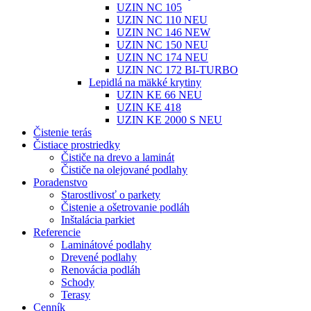
UZIN NC 105
UZIN NC 110 NEU
UZIN NC 146 NEW
UZIN NC 150 NEU
UZIN NC 174 NEU
UZIN NC 172 BI-TURBO
Lepidlá na mäkké krytiny
UZIN KE 66 NEU
UZIN KE 418
UZIN KE 2000 S NEU
Čistenie terás
Čistiace prostriedky
Čističe na drevo a laminát
Čističe na olejované podlahy
Poradenstvo
Starostlivosť o parkety
Čistenie a ošetrovanie podláh
Inštalácia parkiet
Referencie
Laminátové podlahy
Drevené podlahy
Renovácia podláh
Schody
Terasy
Cenník