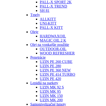
PALL-X SPORT 2K
PALL-X TREND
SH 81
Tmely
ALLKITT
UNI-KITT
PALL-X KITT
Oleje
HARDWAXOIL
MAGIC OIL 2 K
Olej na vonkajšie použitie
OUTDOOR-OIL
WOOD REFRESHER
Penetrácie
UZIN PE 260 CUBE
UZIN PE 280
UZIN PE 360 NEW
UZIN PE 414 TURBO
UZIN PE 420
Lepidlá na parkety
UZIN MK 92 S
UZIN MK 95
UZIN MK 150
UZIN MK 200
Samonivelizačné hmoty