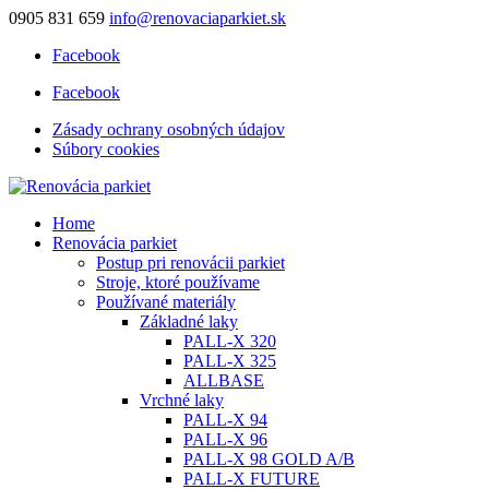
0905 831 659
info@renovaciaparkiet.sk
Facebook
Facebook
Zásady ochrany osobných údajov
Súbory cookies
Home
Renovácia parkiet
Postup pri renovácii parkiet
Stroje, ktoré používame
Používané materiály
Základné laky
PALL-X 320
PALL-X 325
ALLBASE
Vrchné laky
PALL-X 94
PALL-X 96
PALL-X 98 GOLD A/B
PALL-X FUTURE