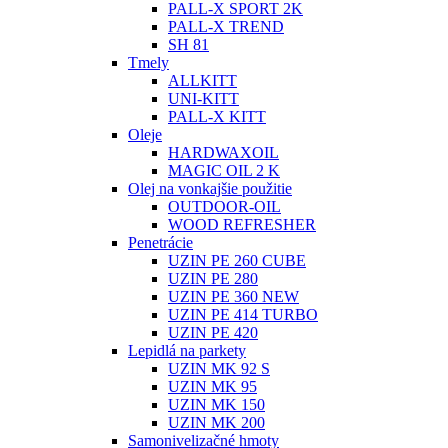
PALL-X SPORT 2K
PALL-X TREND
SH 81
Tmely
ALLKITT
UNI-KITT
PALL-X KITT
Oleje
HARDWAXOIL
MAGIC OIL 2 K
Olej na vonkajšie použitie
OUTDOOR-OIL
WOOD REFRESHER
Penetrácie
UZIN PE 260 CUBE
UZIN PE 280
UZIN PE 360 NEW
UZIN PE 414 TURBO
UZIN PE 420
Lepidlá na parkety
UZIN MK 92 S
UZIN MK 95
UZIN MK 150
UZIN MK 200
Samonivelizačné hmoty