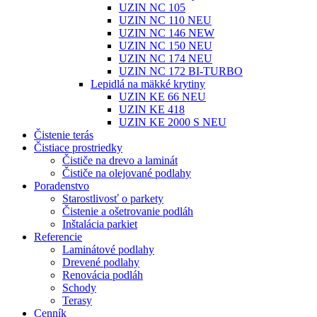
UZIN NC 105
UZIN NC 110 NEU
UZIN NC 146 NEW
UZIN NC 150 NEU
UZIN NC 174 NEU
UZIN NC 172 BI-TURBO
Lepidlá na mäkké krytiny
UZIN KE 66 NEU
UZIN KE 418
UZIN KE 2000 S NEU
Čistenie terás
Čistiace prostriedky
Čističe na drevo a laminát
Čističe na olejované podlahy
Poradenstvo
Starostlivosť o parkety
Čistenie a ošetrovanie podláh
Inštalácia parkiet
Referencie
Laminátové podlahy
Drevené podlahy
Renovácia podláh
Schody
Terasy
Cenník