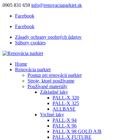
0905 831 659
info@renovaciaparkiet.sk
Facebook
Facebook
Zásady ochrany osobných údajov
Súbory cookies
Home
Renovácia parkiet
Postup pri renovácii parkiet
Stroje, ktoré používame
Používané materiály
Základné laky
PALL-X 320
PALL-X 325
ALLBASE
Vrchné laky
PALL-X 94
PALL-X 96
PALL-X 98 GOLD A/B
PALL-X FUTURE