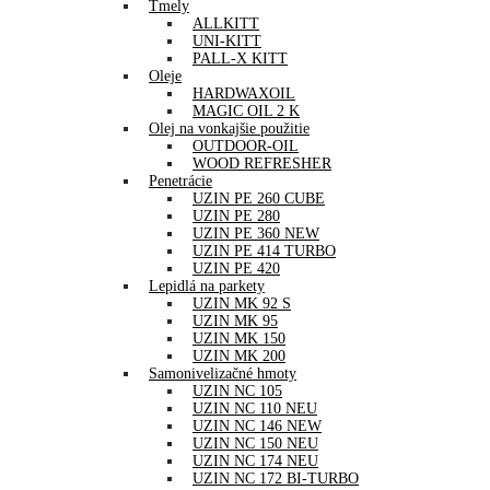
Tmely
ALLKITT
UNI-KITT
PALL-X KITT
Oleje
HARDWAXOIL
MAGIC OIL 2 K
Olej na vonkajšie použitie
OUTDOOR-OIL
WOOD REFRESHER
Penetrácie
UZIN PE 260 CUBE
UZIN PE 280
UZIN PE 360 NEW
UZIN PE 414 TURBO
UZIN PE 420
Lepidlá na parkety
UZIN MK 92 S
UZIN MK 95
UZIN MK 150
UZIN MK 200
Samonivelizačné hmoty
UZIN NC 105
UZIN NC 110 NEU
UZIN NC 146 NEW
UZIN NC 150 NEU
UZIN NC 174 NEU
UZIN NC 172 BI-TURBO