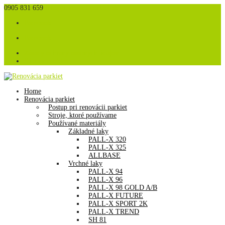
0905 831 659
info@renovaciaparkiet.sk
Facebook
Facebook
Zásady ochrany osobných údajov
Súbory cookies
Home
Renovácia parkiet
Postup pri renovácii parkiet
Stroje, ktoré používame
Používané materiály
Základné laky
PALL-X 320
PALL-X 325
ALLBASE
Vrchné laky
PALL-X 94
PALL-X 96
PALL-X 98 GOLD A/B
PALL-X FUTURE
PALL-X SPORT 2K
PALL-X TREND
SH 81