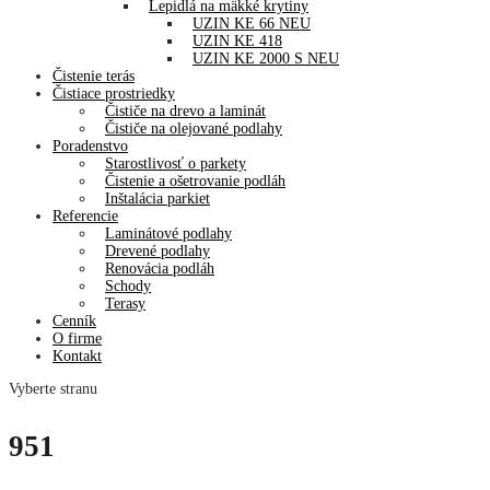
Lepidlá na mäkké krytiny
UZIN KE 66 NEU
UZIN KE 418
UZIN KE 2000 S NEU
Čistenie terás
Čistiace prostriedky
Čističe na drevo a laminát
Čističe na olejované podlahy
Poradenstvo
Starostlivosť o parkety
Čistenie a ošetrovanie podláh
Inštalácia parkiet
Referencie
Laminátové podlahy
Drevené podlahy
Renovácia podláh
Schody
Terasy
Cenník
O firme
Kontakt
Vyberte stranu
951