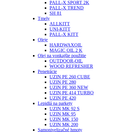
PALL-X SPORT 2K
PALL-X TREND
SH 81
Tmely
ALLKITT
UNI-KITT
PALL-X KITT
Oleje
HARDWAXOIL
MAGIC OIL 2 K
Olej na vonkajšie použitie
OUTDOOR-OIL
WOOD REFRESHER
Penetrácie
UZIN PE 260 CUBE
UZIN PE 280
UZIN PE 360 NEW
UZIN PE 414 TURBO
UZIN PE 420
Lepidlá na parkety
UZIN MK 92 S
UZIN MK 95
UZIN MK 150
UZIN MK 200
Samonivelizačné hmoty