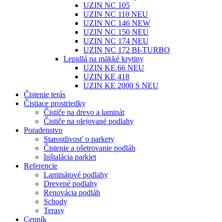
UZIN NC 105
UZIN NC 110 NEU
UZIN NC 146 NEW
UZIN NC 150 NEU
UZIN NC 174 NEU
UZIN NC 172 BI-TURBO
Lepidlá na mäkké krytiny
UZIN KE 66 NEU
UZIN KE 418
UZIN KE 2000 S NEU
Čistenie terás
Čistiace prostriedky
Čističe na drevo a laminát
Čističe na olejované podlahy
Poradenstvo
Starostlivosť o parkety
Čistenie a ošetrovanie podláh
Inštalácia parkiet
Referencie
Laminátové podlahy
Drevené podlahy
Renovácia podláh
Schody
Terasy
Cenník