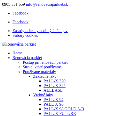
0905 831 659
info@renovaciaparkiet.sk
Facebook
Facebook
Zásady ochrany osobných údajov
Súbory cookies
Home
Renovácia parkiet
Postup pri renovácii parkiet
Stroje, ktoré používame
Používané materiály
Základné laky
PALL-X 320
PALL-X 325
ALLBASE
Vrchné laky
PALL-X 94
PALL-X 96
PALL-X 98 GOLD A/B
PALL-X FUTURE