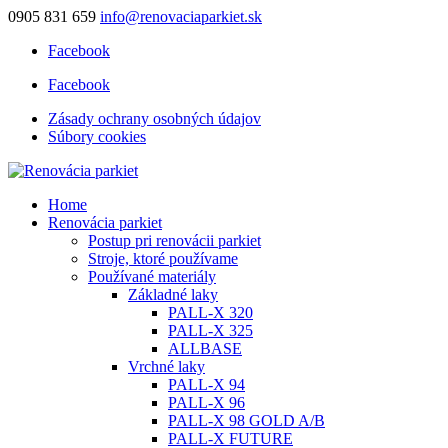
0905 831 659
info@renovaciaparkiet.sk
Facebook
Facebook
Zásady ochrany osobných údajov
Súbory cookies
Home
Renovácia parkiet
Postup pri renovácii parkiet
Stroje, ktoré používame
Používané materiály
Základné laky
PALL-X 320
PALL-X 325
ALLBASE
Vrchné laky
PALL-X 94
PALL-X 96
PALL-X 98 GOLD A/B
PALL-X FUTURE