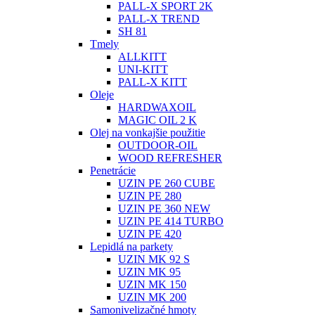
PALL-X SPORT 2K
PALL-X TREND
SH 81
Tmely
ALLKITT
UNI-KITT
PALL-X KITT
Oleje
HARDWAXOIL
MAGIC OIL 2 K
Olej na vonkajšie použitie
OUTDOOR-OIL
WOOD REFRESHER
Penetrácie
UZIN PE 260 CUBE
UZIN PE 280
UZIN PE 360 NEW
UZIN PE 414 TURBO
UZIN PE 420
Lepidlá na parkety
UZIN MK 92 S
UZIN MK 95
UZIN MK 150
UZIN MK 200
Samonivelizačné hmoty