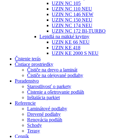
UZIN NC 105
UZIN NC 110 NEU
UZIN NC 146 NEW
UZIN NC 150 NEU
UZIN NC 174 NEU
UZIN NC 172 BI-TURBO
Lepidlá na mäkké krytiny
UZIN KE 66 NEU
UZIN KE 418
UZIN KE 2000 S NEU
Čistenie terás
Čistiace prostriedky
Čističe na drevo a laminát
Čističe na olejované podlahy
Poradenstvo
Starostlivosť o parkety
Čistenie a ošetrovanie podláh
Inštalácia parkiet
Referencie
Laminátové podlahy
Drevené podlahy
Renovácia podláh
Schody
Terasy
Cenník