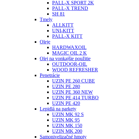
PALL-X SPORT 2K
PALL-X TREND
SH 81
Tmely
ALLKITT
UNI-KITT
PALL-X KITT
Oleje
HARDWAXOIL
MAGIC OIL 2 K
Olej na vonkajšie použitie
OUTDOOR-OIL
WOOD REFRESHER
Penetrácie
UZIN PE 260 CUBE
UZIN PE 280
UZIN PE 360 NEW
UZIN PE 414 TURBO
UZIN PE 420
Lepidlá na parkety
UZIN MK 92 S
UZIN MK 95
UZIN MK 150
UZIN MK 200
Samonivelizačné hmoty