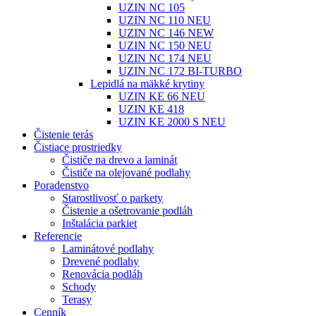
UZIN NC 105
UZIN NC 110 NEU
UZIN NC 146 NEW
UZIN NC 150 NEU
UZIN NC 174 NEU
UZIN NC 172 BI-TURBO
Lepidlá na mäkké krytiny
UZIN KE 66 NEU
UZIN KE 418
UZIN KE 2000 S NEU
Čistenie terás
Čistiace prostriedky
Čističe na drevo a laminát
Čističe na olejované podlahy
Poradenstvo
Starostlivosť o parkety
Čistenie a ošetrovanie podláh
Inštalácia parkiet
Referencie
Laminátové podlahy
Drevené podlahy
Renovácia podláh
Schody
Terasy
Cenník