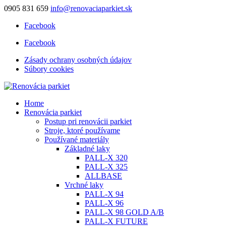
0905 831 659
info@renovaciaparkiet.sk
Facebook
Facebook
Zásady ochrany osobných údajov
Súbory cookies
Home
Renovácia parkiet
Postup pri renovácii parkiet
Stroje, ktoré používame
Používané materiály
Základné laky
PALL-X 320
PALL-X 325
ALLBASE
Vrchné laky
PALL-X 94
PALL-X 96
PALL-X 98 GOLD A/B
PALL-X FUTURE