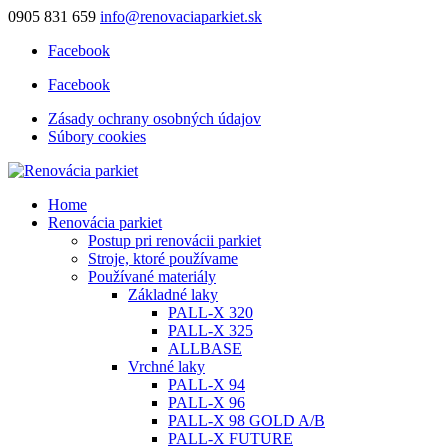
0905 831 659
info@renovaciaparkiet.sk
Facebook
Facebook
Zásady ochrany osobných údajov
Súbory cookies
Home
Renovácia parkiet
Postup pri renovácii parkiet
Stroje, ktoré používame
Používané materiály
Základné laky
PALL-X 320
PALL-X 325
ALLBASE
Vrchné laky
PALL-X 94
PALL-X 96
PALL-X 98 GOLD A/B
PALL-X FUTURE