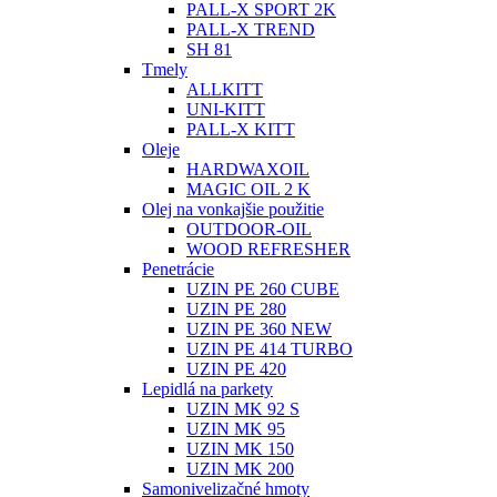
PALL-X SPORT 2K
PALL-X TREND
SH 81
Tmely
ALLKITT
UNI-KITT
PALL-X KITT
Oleje
HARDWAXOIL
MAGIC OIL 2 K
Olej na vonkajšie použitie
OUTDOOR-OIL
WOOD REFRESHER
Penetrácie
UZIN PE 260 CUBE
UZIN PE 280
UZIN PE 360 NEW
UZIN PE 414 TURBO
UZIN PE 420
Lepidlá na parkety
UZIN MK 92 S
UZIN MK 95
UZIN MK 150
UZIN MK 200
Samonivelizačné hmoty