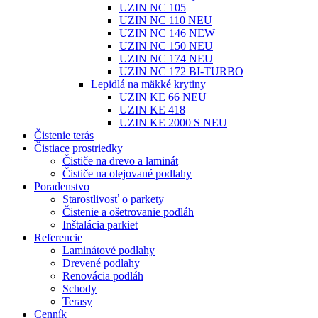
UZIN NC 105
UZIN NC 110 NEU
UZIN NC 146 NEW
UZIN NC 150 NEU
UZIN NC 174 NEU
UZIN NC 172 BI-TURBO
Lepidlá na mäkké krytiny
UZIN KE 66 NEU
UZIN KE 418
UZIN KE 2000 S NEU
Čistenie terás
Čistiace prostriedky
Čističe na drevo a laminát
Čističe na olejované podlahy
Poradenstvo
Starostlivosť o parkety
Čistenie a ošetrovanie podláh
Inštalácia parkiet
Referencie
Laminátové podlahy
Drevené podlahy
Renovácia podláh
Schody
Terasy
Cenník