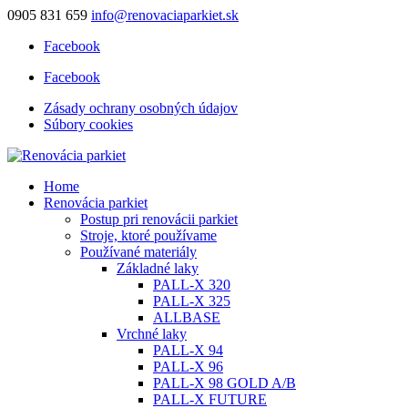
0905 831 659
info@renovaciaparkiet.sk
Facebook
Facebook
Zásady ochrany osobných údajov
Súbory cookies
Home
Renovácia parkiet
Postup pri renovácii parkiet
Stroje, ktoré používame
Používané materiály
Základné laky
PALL-X 320
PALL-X 325
ALLBASE
Vrchné laky
PALL-X 94
PALL-X 96
PALL-X 98 GOLD A/B
PALL-X FUTURE