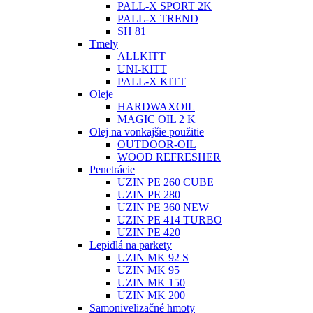
PALL-X SPORT 2K
PALL-X TREND
SH 81
Tmely
ALLKITT
UNI-KITT
PALL-X KITT
Oleje
HARDWAXOIL
MAGIC OIL 2 K
Olej na vonkajšie použitie
OUTDOOR-OIL
WOOD REFRESHER
Penetrácie
UZIN PE 260 CUBE
UZIN PE 280
UZIN PE 360 NEW
UZIN PE 414 TURBO
UZIN PE 420
Lepidlá na parkety
UZIN MK 92 S
UZIN MK 95
UZIN MK 150
UZIN MK 200
Samonivelizačné hmoty