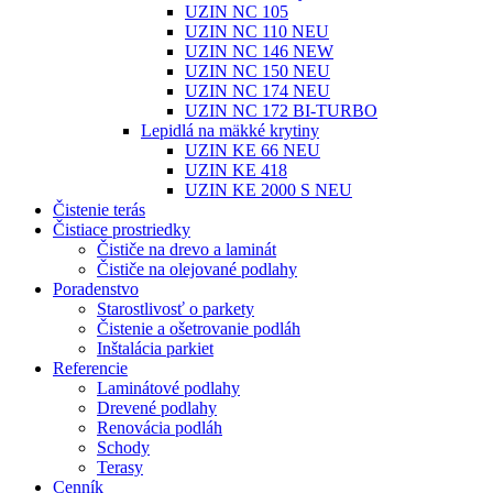
UZIN NC 105
UZIN NC 110 NEU
UZIN NC 146 NEW
UZIN NC 150 NEU
UZIN NC 174 NEU
UZIN NC 172 BI-TURBO
Lepidlá na mäkké krytiny
UZIN KE 66 NEU
UZIN KE 418
UZIN KE 2000 S NEU
Čistenie terás
Čistiace prostriedky
Čističe na drevo a laminát
Čističe na olejované podlahy
Poradenstvo
Starostlivosť o parkety
Čistenie a ošetrovanie podláh
Inštalácia parkiet
Referencie
Laminátové podlahy
Drevené podlahy
Renovácia podláh
Schody
Terasy
Cenník