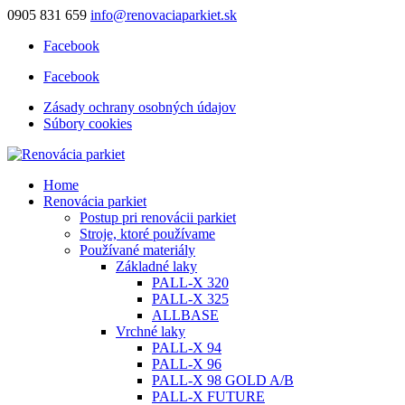
0905 831 659
info@renovaciaparkiet.sk
Facebook
Facebook
Zásady ochrany osobných údajov
Súbory cookies
Home
Renovácia parkiet
Postup pri renovácii parkiet
Stroje, ktoré používame
Používané materiály
Základné laky
PALL-X 320
PALL-X 325
ALLBASE
Vrchné laky
PALL-X 94
PALL-X 96
PALL-X 98 GOLD A/B
PALL-X FUTURE