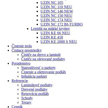
UZIN NC 105
UZIN NC 110 NEU
UZIN NC 146 NEW
UZIN NC 150 NEU
UZIN NC 174 NEU
UZIN NC 172 BI-TURBO
Lepidlá na mäkké krytiny
UZIN KE 66 NEU
UZIN KE 418
UZIN KE 2000 S NEU
Čistenie terás
Čistiace prostriedky
Čističe na drevo a laminát
Čističe na olejované podlahy
Poradenstvo
Starostlivosť o parkety
Čistenie a ošetrovanie podláh
Inštalácia parkiet
Referencie
Laminátové podlahy
Drevené podlahy
Renovácia podláh
Schody
Terasy
Cenník