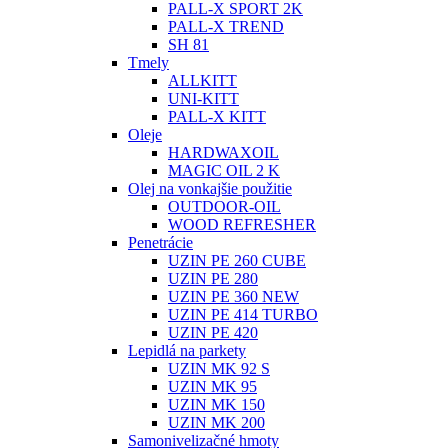
PALL-X SPORT 2K
PALL-X TREND
SH 81
Tmely
ALLKITT
UNI-KITT
PALL-X KITT
Oleje
HARDWAXOIL
MAGIC OIL 2 K
Olej na vonkajšie použitie
OUTDOOR-OIL
WOOD REFRESHER
Penetrácie
UZIN PE 260 CUBE
UZIN PE 280
UZIN PE 360 NEW
UZIN PE 414 TURBO
UZIN PE 420
Lepidlá na parkety
UZIN MK 92 S
UZIN MK 95
UZIN MK 150
UZIN MK 200
Samonivelizačné hmoty