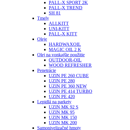
PALL-X SPORT 2K
PALL-X TREND
SH 81
Tmely
ALLKITT
UNI-KITT
PALL-X KITT
Oleje
HARDWAXOIL
MAGIC OIL 2 K
Olej na vonkajšie použitie
OUTDOOR-OIL
WOOD REFRESHER
Penetrácie
UZIN PE 260 CUBE
UZIN PE 280
UZIN PE 360 NEW
UZIN PE 414 TURBO
UZIN PE 420
Lepidlá na parkety
UZIN MK 92 S
UZIN MK 95
UZIN MK 150
UZIN MK 200
Samonivelizačné hmoty