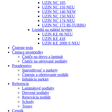
UZIN NC 105
UZIN NC 110 NEU
UZIN NC 146 NEW
UZIN NC 150 NEU
UZIN NC 174 NEU
UZIN NC 172 BI-TURBO
Lepidlá na mäkké krytiny
UZIN KE 66 NEU
UZIN KE 418
UZIN KE 2000 S NEU
Čistenie terás
Čistiace prostriedky
Čističe na drevo a laminát
Čističe na olejované podlahy
Poradenstvo
Starostlivosť o parkety
Čistenie a ošetrovanie podláh
Inštalácia parkiet
Referencie
Laminátové podlahy
Drevené podlahy
Renovácia podláh
Schody
Terasy
Cenník