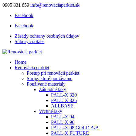
0905 831 659
info@renovaciaparkiet.sk
Facebook
Facebook
Zásady ochrany osobných údajov
Súbory cookies
Home
Renovácia parkiet
Postup pri renovácii parkiet
Stroje, ktoré používame
Používané materiály
Základné laky
PALL-X 320
PALL-X 325
ALLBASE
Vrchné laky
PALL-X 94
PALL-X 96
PALL-X 98 GOLD A/B
PALL-X FUTURE