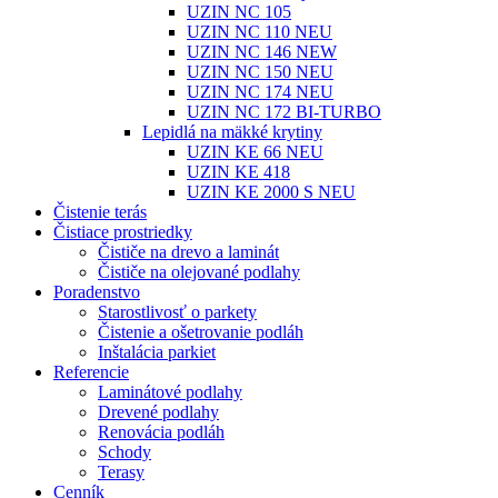
UZIN NC 105
UZIN NC 110 NEU
UZIN NC 146 NEW
UZIN NC 150 NEU
UZIN NC 174 NEU
UZIN NC 172 BI-TURBO
Lepidlá na mäkké krytiny
UZIN KE 66 NEU
UZIN KE 418
UZIN KE 2000 S NEU
Čistenie terás
Čistiace prostriedky
Čističe na drevo a laminát
Čističe na olejované podlahy
Poradenstvo
Starostlivosť o parkety
Čistenie a ošetrovanie podláh
Inštalácia parkiet
Referencie
Laminátové podlahy
Drevené podlahy
Renovácia podláh
Schody
Terasy
Cenník