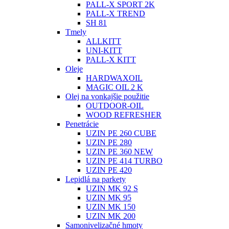
PALL-X SPORT 2K
PALL-X TREND
SH 81
Tmely
ALLKITT
UNI-KITT
PALL-X KITT
Oleje
HARDWAXOIL
MAGIC OIL 2 K
Olej na vonkajšie použitie
OUTDOOR-OIL
WOOD REFRESHER
Penetrácie
UZIN PE 260 CUBE
UZIN PE 280
UZIN PE 360 NEW
UZIN PE 414 TURBO
UZIN PE 420
Lepidlá na parkety
UZIN MK 92 S
UZIN MK 95
UZIN MK 150
UZIN MK 200
Samonivelizačné hmoty