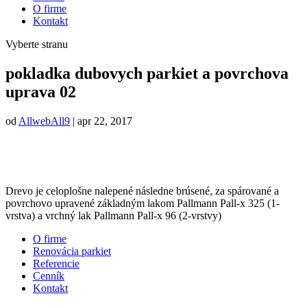
O firme
Kontakt
Vyberte stranu
pokladka dubovych parkiet a povrchova
uprava 02
od
AllwebAll9
|
apr 22, 2017
Drevo je celoplošne nalepené následne brúsené, za spárované a
povrchovo upravené základným lakom Pallmann Pall-x 325 (1-
vrstva) a vrchný lak Pallmann Pall-x 96 (2-vrstvy)
O firme
Renovácia parkiet
Referencie
Cenník
Kontakt