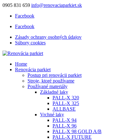
0905 831 659
info@renovaciaparkiet.sk
Facebook
Facebook
Zásady ochrany osobných údajov
Súbory cookies
Home
Renovácia parkiet
Postup pri renovácii parkiet
Stroje, ktoré používame
Používané materiály
Základné laky
PALL-X 320
PALL-X 325
ALLBASE
Vrchné laky
PALL-X 94
PALL-X 96
PALL-X 98 GOLD A/B
PALL-X FUTURE