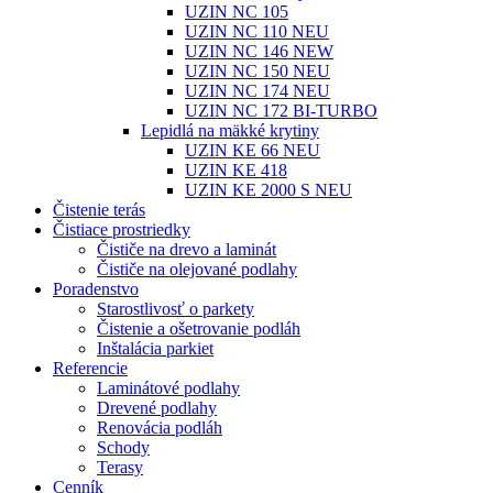
UZIN NC 105
UZIN NC 110 NEU
UZIN NC 146 NEW
UZIN NC 150 NEU
UZIN NC 174 NEU
UZIN NC 172 BI-TURBO
Lepidlá na mäkké krytiny
UZIN KE 66 NEU
UZIN KE 418
UZIN KE 2000 S NEU
Čistenie terás
Čistiace prostriedky
Čističe na drevo a laminát
Čističe na olejované podlahy
Poradenstvo
Starostlivosť o parkety
Čistenie a ošetrovanie podláh
Inštalácia parkiet
Referencie
Laminátové podlahy
Drevené podlahy
Renovácia podláh
Schody
Terasy
Cenník