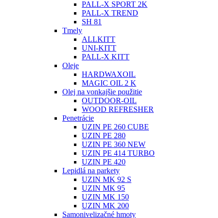
PALL-X SPORT 2K
PALL-X TREND
SH 81
Tmely
ALLKITT
UNI-KITT
PALL-X KITT
Oleje
HARDWAXOIL
MAGIC OIL 2 K
Olej na vonkajšie použitie
OUTDOOR-OIL
WOOD REFRESHER
Penetrácie
UZIN PE 260 CUBE
UZIN PE 280
UZIN PE 360 NEW
UZIN PE 414 TURBO
UZIN PE 420
Lepidlá na parkety
UZIN MK 92 S
UZIN MK 95
UZIN MK 150
UZIN MK 200
Samonivelizačné hmoty