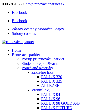
0905 831 659
info@renovaciaparkiet.sk
Facebook
Facebook
Zásady ochrany osobných údajov
Súbory cookies
Home
Renovácia parkiet
Postup pri renovácii parkiet
Stroje, ktoré používame
Používané materiály
Základné laky
PALL-X 320
PALL-X 325
ALLBASE
Vrchné laky
PALL-X 94
PALL-X 96
PALL-X 98 GOLD A/B
PALL-X FUTURE