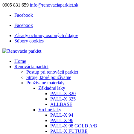
0905 831 659
info@renovaciaparkiet.sk
Facebook
Facebook
Zásady ochrany osobných údajov
Súbory cookies
Home
Renovácia parkiet
Postup pri renovácii parkiet
Stroje, ktoré používame
Používané materiály
Základné laky
PALL-X 320
PALL-X 325
ALLBASE
Vrchné laky
PALL-X 94
PALL-X 96
PALL-X 98 GOLD A/B
PALL-X FUTURE