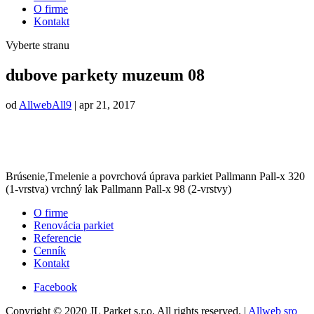
O firme
Kontakt
Vyberte stranu
dubove parkety muzeum 08
od
AllwebAll9
|
apr 21, 2017
Brúsenie,Tmelenie a povrchová úprava parkiet Pallmann Pall-x 320
(1-vrstva) vrchný lak Pallmann Pall-x 98 (2-vrstvy)
O firme
Renovácia parkiet
Referencie
Cenník
Kontakt
Facebook
Copyright © 2020 JL Parket s.r.o. All rights reserved. |
Allweb sro