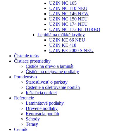
UZIN NC 105
UZIN NC 110 NEU
UZIN NC 146 NEW
UZIN NC 150 NEU
UZIN NC 174 NEU
UZIN NC 172 BI-TURBO
Lepidlá na mäkké krytiny
UZIN KE 66 NEU
UZIN KE 418
UZIN KE 2000 S NEU
Čistenie terás
Čistiace prostriedky
Čističe na drevo a laminát
Čističe na olejované podlahy
Poradenstvo
Starostlivosť o parkety
Čistenie a ošetrovanie podláh
Inštalácia parkiet
Referencie
Laminátové podlahy
Drevené podlahy
Renovácia podláh
Schody
Terasy
Cenník