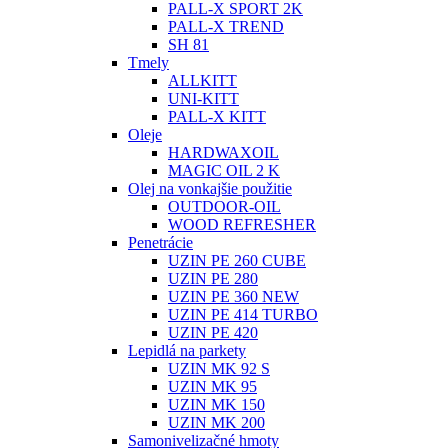
PALL-X SPORT 2K
PALL-X TREND
SH 81
Tmely
ALLKITT
UNI-KITT
PALL-X KITT
Oleje
HARDWAXOIL
MAGIC OIL 2 K
Olej na vonkajšie použitie
OUTDOOR-OIL
WOOD REFRESHER
Penetrácie
UZIN PE 260 CUBE
UZIN PE 280
UZIN PE 360 NEW
UZIN PE 414 TURBO
UZIN PE 420
Lepidlá na parkety
UZIN MK 92 S
UZIN MK 95
UZIN MK 150
UZIN MK 200
Samonivelizačné hmoty