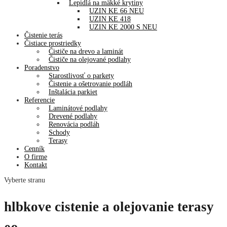
Lepidlá na mäkké krytiny
UZIN KE 66 NEU
UZIN KE 418
UZIN KE 2000 S NEU
Čistenie terás
Čistiace prostriedky
Čističe na drevo a laminát
Čističe na olejované podlahy
Poradenstvo
Starostlivosť o parkety
Čistenie a ošetrovanie podláh
Inštalácia parkiet
Referencie
Laminátové podlahy
Drevené podlahy
Renovácia podláh
Schody
Terasy
Cenník
O firme
Kontakt
Vyberte stranu
hlbkove cistenie a olejovanie terasy