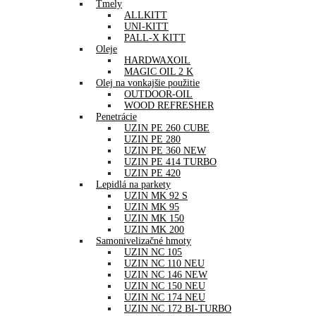
Tmely
ALLKITT
UNI-KITT
PALL-X KITT
Oleje
HARDWAXOIL
MAGIC OIL 2 K
Olej na vonkajšie použitie
OUTDOOR-OIL
WOOD REFRESHER
Penetrácie
UZIN PE 260 CUBE
UZIN PE 280
UZIN PE 360 NEW
UZIN PE 414 TURBO
UZIN PE 420
Lepidlá na parkety
UZIN MK 92 S
UZIN MK 95
UZIN MK 150
UZIN MK 200
Samonivelizačné hmoty
UZIN NC 105
UZIN NC 110 NEU
UZIN NC 146 NEW
UZIN NC 150 NEU
UZIN NC 174 NEU
UZIN NC 172 BI-TURBO