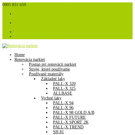
0905 831 659
info@renovaciaparkiet.sk
Facebook
Facebook
Zásady ochrany osobných údajov
Súbory cookies
Home
Renovácia parkiet
Postup pri renovácii parkiet
Stroje, ktoré používame
Používané materiály
Základné laky
PALL-X 320
PALL-X 325
ALLBASE
Vrchné laky
PALL-X 94
PALL-X 96
PALL-X 98 GOLD A/B
PALL-X FUTURE
PALL-X SPORT 2K
PALL-X TREND
SH 81