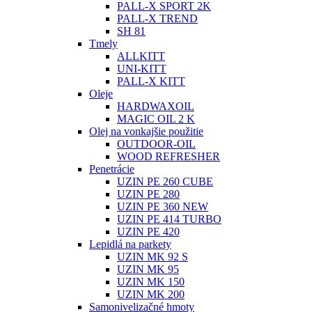
PALL-X SPORT 2K
PALL-X TREND
SH 81
Tmely
ALLKITT
UNI-KITT
PALL-X KITT
Oleje
HARDWAXOIL
MAGIC OIL 2 K
Olej na vonkajšie použitie
OUTDOOR-OIL
WOOD REFRESHER
Penetrácie
UZIN PE 260 CUBE
UZIN PE 280
UZIN PE 360 NEW
UZIN PE 414 TURBO
UZIN PE 420
Lepidlá na parkety
UZIN MK 92 S
UZIN MK 95
UZIN MK 150
UZIN MK 200
Samonivelizačné hmoty