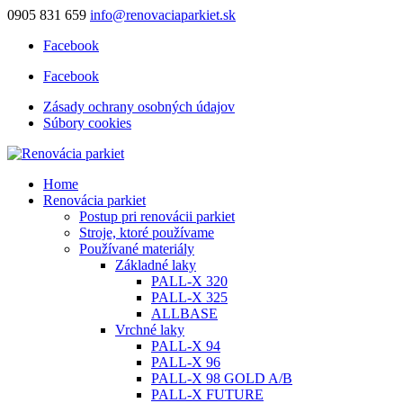
0905 831 659
info@renovaciaparkiet.sk
Facebook
Facebook
Zásady ochrany osobných údajov
Súbory cookies
Home
Renovácia parkiet
Postup pri renovácii parkiet
Stroje, ktoré používame
Používané materiály
Základné laky
PALL-X 320
PALL-X 325
ALLBASE
Vrchné laky
PALL-X 94
PALL-X 96
PALL-X 98 GOLD A/B
PALL-X FUTURE