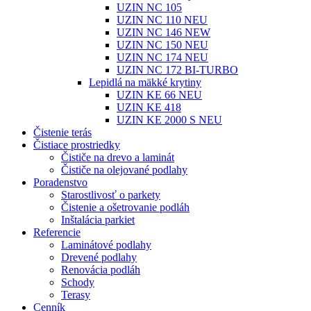
UZIN NC 105
UZIN NC 110 NEU
UZIN NC 146 NEW
UZIN NC 150 NEU
UZIN NC 174 NEU
UZIN NC 172 BI-TURBO
Lepidlá na mäkké krytiny
UZIN KE 66 NEU
UZIN KE 418
UZIN KE 2000 S NEU
Čistenie terás
Čistiace prostriedky
Čističe na drevo a laminát
Čističe na olejované podlahy
Poradenstvo
Starostlivosť o parkety
Čistenie a ošetrovanie podláh
Inštalácia parkiet
Referencie
Laminátové podlahy
Drevené podlahy
Renovácia podláh
Schody
Terasy
Cenník