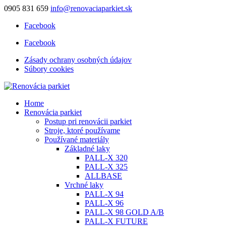
0905 831 659
info@renovaciaparkiet.sk
Facebook
Facebook
Zásady ochrany osobných údajov
Súbory cookies
Home
Renovácia parkiet
Postup pri renovácii parkiet
Stroje, ktoré používame
Používané materiály
Základné laky
PALL-X 320
PALL-X 325
ALLBASE
Vrchné laky
PALL-X 94
PALL-X 96
PALL-X 98 GOLD A/B
PALL-X FUTURE